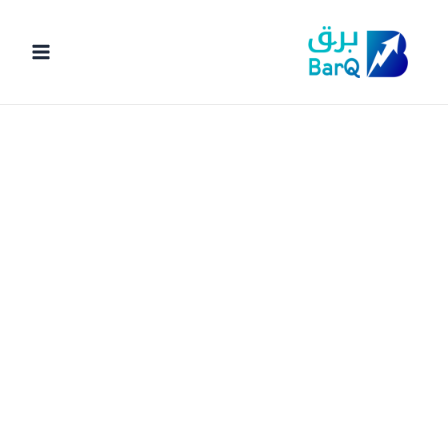
خطي
لى
لمحتوى