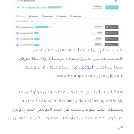
للبدء، تحتاج إلى استضافة ودومين، حيث تعمل
الاستضافة على تخزين ملفات موقعك وإتاحتها للزوار،
بينما يساعدك
الدومين
في إنشاء عنوان فريد وسهل
الوصول (مثل: www.Example.com).
ويمكنك شراء اسم نطاق من عدة مزودين موثوقين مثل
GoDaddy وNameCheap وGoogle Domains، فالعملية
بسيطة، حيث تقوم بالبحث عن اسم الدومين المتاح، ومن
ثم تقوم بحجزه لمدة سنة أو أكثر، وخطوات شراء الدومين
هي: