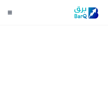
خطي
لى
لمحتوى