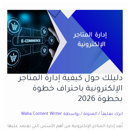
وكيف
يتم
تحديده
؟..اليك
الاجابة
دليلك حول كيفية إدارة المتاجر
الإلكترونية باحتراف خطوة
بخطوة 2026
اترك تعليقاً
/
المدونة
/ بواسطة
Maha Content Writer
تُعد إدارة المتاجر الإلكترونية من أهم الأسس التي تعتمد عليها