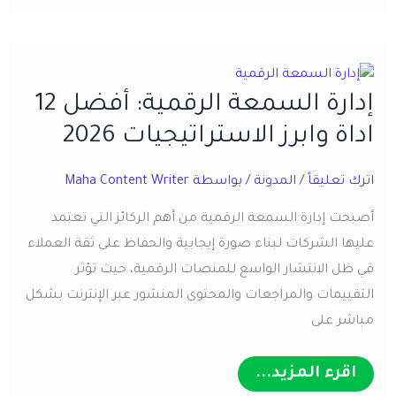
ادارة
الوقت
وابرز
15
طريقة
إدارة السمعة الرقمية: أفضل 12
لادارة
وقتك
اداة وابرز الاستراتيجيات 2026
بفاعلية
اترك تعليقاً
/
المدونة
/ بواسطة
Maha Content Writer
أصبحت إدارة السمعة الرقمية من أهم الركائز التي تعتمد
عليها الشركات لبناء صورة إيجابية والحفاظ على ثقة العملاء
في ظل الانتشار الواسع للمنصات الرقمية، حيث تؤثر
التقييمات والمراجعات والمحتوى المنشور عبر الإنترنت بشكل
مباشر على
إدارة
اقرء المزيد...
السمعة