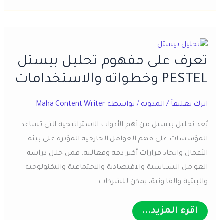
10
انواع
المخاطر
في
بيئة
العمل
تعرف على مفهوم تحليل بيستل
وكيفية
تقييمها
PESTEL وخطواته والاستخدامات
2026
اترك تعليقاً
/
المدونة
/ بواسطة
Maha Content Writer
يُعد تحليل بيستل من أهم الأدوات الاستراتيجية التي تساعد
المؤسسات على فهم العوامل الخارجية المؤثرة على بيئة
الأعمال واتخاذ قرارات أكثر دقة وفعالية. فمن خلال دراسة
العوامل السياسية والاقتصادية والاجتماعية والتكنولوجية
والبيئية والقانونية، يمكن للشركات
تعرف
اقرء المزيد...