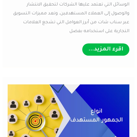
الوسائل التي تعتمد عليها الشركات لتحقيق الانتشار
والوصول إلى العملاء المستهدفين، وتعد مميزات التسويق
عبر سناب شات من أبرز العوامل التي تشجع العلامات
التجارية على استخدامه بفضل
تعرف
اقرء المزيد...
علي
مميزات
التسويق
عبر
سناب
شات
مع
ابرز
استراتيجيات
تسويقية