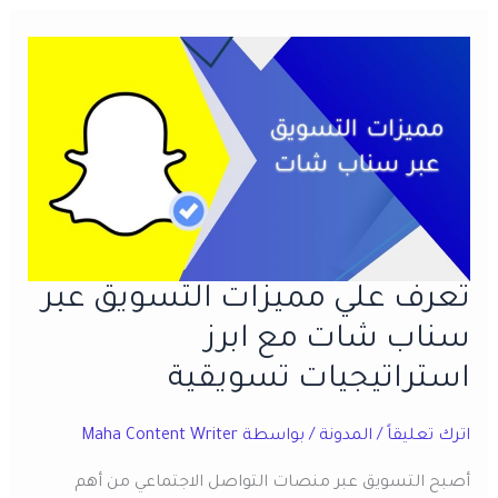
ابرز
20
ميزة
تؤثر
علي
حياتك
المهنية
تعرف علي مميزات التسويق عبر
سناب شات مع ابرز
استراتيجيات تسويقية
اترك تعليقاً
/
المدونة
/ بواسطة
Maha Content Writer
أصبح التسويق عبر منصات التواصل الاجتماعي من أهم