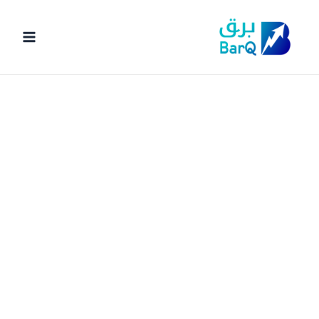
خطي
لى
لمحتوى