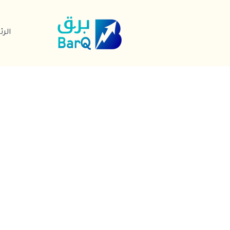
خطي
لى
الر
لمحتوى