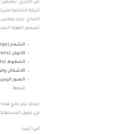
عن الآخرين. تتضمن ه
البيئة الداخلية لشر
النجاح، حيث يعكس كل
تصميم الهوية البص
الشعار (Logo):
الألوان (Colors):
الخطوط (Fonts):
الأشكال والرموز (nd Symbols
الصور الرمزية (ual Imagery
قيمها.
عندما يتم دمج هذه ا
في عقول المستهلكي
أقرا أيضا: