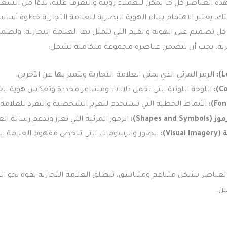
ذه العناصر كل ما يمكن للعملاء رؤيته والتعرف عليه، بدءًا من الشع
كتك، يعتبر الاهتمام ببناء الهوية البصرية للعلامة التجارية خطوة أس
 تصميم على الهوية والقيم التي تتمثل بها العلامة التجارية. ولضما
رية، يجب أن تتضمن عناصره مجموعة متكاملة تشمل:
الرمز المرئي الذي يمثل العلامة التجارية ويتميز بها عن الآخرين.
اللوحة اللونية التي تحمل دلالات ومشاعر محددة وتعكس هوية الع
الأنماط الخطية التي تستخدم لتعزيز الشخصية والتفرد للعلامة ا
Shapes a):
الرموز المرئية التي تعزز وتدعم رسالة العل
Vis):
الصور والرسومات التي تلخص مفهوم العلامة التج
لعناصر بشكل متناغم ومتناسق، تنطلق العلامة التجارية بقوة نحو التم
ن.