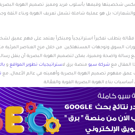
 تعكس شخصيتها وقيمها بأسلوب فريد ومميز. تصميم الهوية البصرية 
والشعارات؛ بل هو عملية شاملة تشمل تعريف الهوية وبناء الثقة وج
ّالة يتطلب تفكيراً استراتيجياً ومبتكراً يعتمد على فهم عميق لشخ
ورات السوق وتوجهات المستهلكين. من خلال مزج العناصر المرئية مثل 
رسالة واضحة ومميزة، يمكن لتصميم الهوية البصرية أن ينقل رسالة ا
ا المقال مع
شركة سيو
منصة برق ل
استراتيجيات تطوير المواقع
و
باك
 مفهوم تصميم الهوية البصرية وأهميته في عالم الأعمال، مع
ت
اسيات بناء الهوية البصرية القوية والفعّالة.