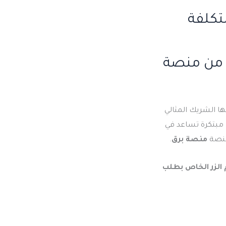
تكلفة
 من منصة
ا الشريك المثالي
 مبتكرة تساعد في
 منصة
منصة برق
.
لرقم التالي : 201111869586+ او استخدام الزر الخاص بطلب