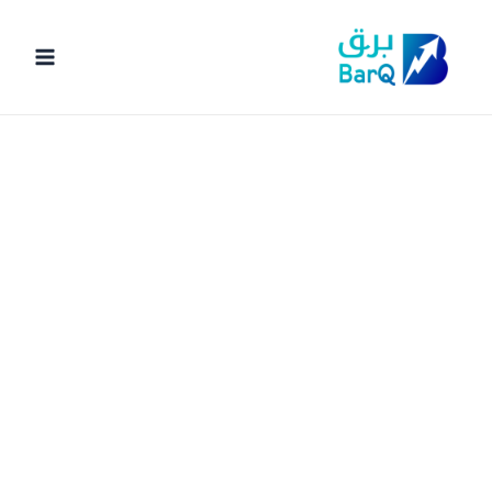
خطي
لى
لمحتوى