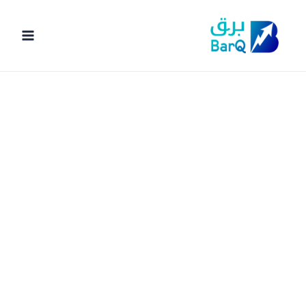
خطي
لى
لمحتوى