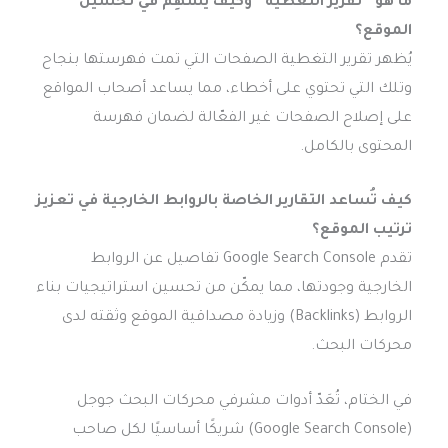
ما هو “تقرير التغطية” وكيف يُسهِم في تحسين
الموقع؟
يُظهر تقرير التغطية الصفحات التي تمت فهرستها بنجاح
وتلك التي تحتوي على أخطاء، مما يساعد أصحاب المواقع
على إصلاح الصفحات غير الفعّالة لضمان فهرسة
المحتوى بالكامل.
كيف تُساعد التقارير الخاصة بالروابط الخارجية في تعزيز
ترتيب الموقع؟
تقدم Google Search Console تفاصيل عن الروابط
الخارجية وجودتها، مما يمكّن من تحسين استراتيجيات بناء
الروابط (Backlinks) وزيادة مصداقية الموقع وثقته لدى
محركات البحث.
في الختام، تُعَدّ أدوات مشرفي محركات البحث جوجل
(Google Search Console) شريكًا أساسيًا لكل صاحب