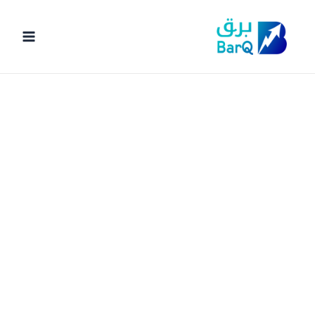
خطي
لى
لمحتوى