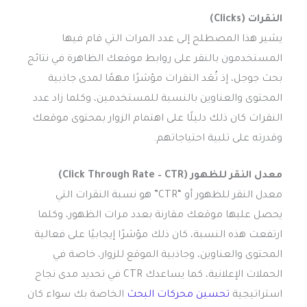
النقرات (Clicks)
يشير هذا المصطلح إلى عدد المرات التي قام فيها
المستخدمون بالنقر على روابط موقعك الظاهرة في نتائج
بحث جوجل، إذ تُعَد النقرات مؤشرًا مهمًا لمدى جاذبية
المحتوى والعناوين بالنسبة للمستخدمين، وكلما زاد عدد
النقرات كان ذلك دليلًا على اهتمام الزوار بمحتوى موقعك
وقدرته على تلبية احتياجاتهم.
معدل النقر للظهور (Click Through Rate – CTR)
معدل النقر للظهور أو “CTR” هو نسبة النقرات التي
يحصل عليها موقعك مقارنة بعدد مرات الظهور، وكلما
ارتفعت هذه النسبة، كان ذلك مؤشرًا إيجابيًا على فعالية
المحتوى والعناوين، وجاذبية الموقع للزوار، خاصة في
الحملات الإعلانية، كما يساعدك CTR في تحديد مدى نجاح
استراتيجية
تحسين محركات البحث
الخاصة بك سواء كان