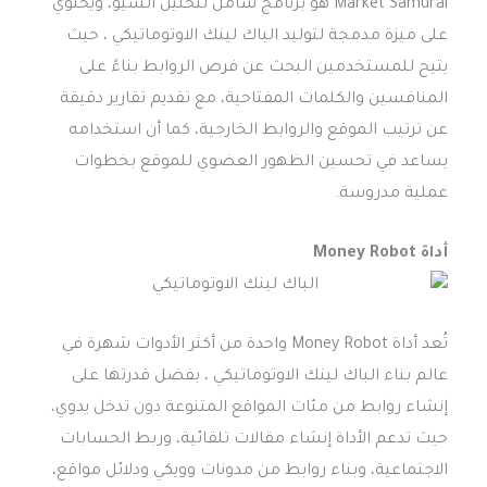
Market Samurai هو برنامج شامل لتحليل السيو، ويحتوي
على ميزة مدمجة لتوليد الباك لينك الاوتوماتيكي ، حيث
يتيح للمستخدمين البحث عن فرص الروابط بناءً على
المنافسين والكلمات المفتاحية، مع تقديم تقارير دقيقة
عن ترتيب الموقع والروابط الخارجية، كما أن استخدامه
يساعد في تحسين الظهور العضوي للموقع بخطوات
عملية مدروسة.
أداة Money Robot
تُعد أداة Money Robot واحدة من أكثر الأدوات شهرة في
عالم بناء الباك لينك الاوتوماتيكي ، بفضل قدرتها على
إنشاء روابط من مئات المواقع المتنوعة دون تدخل يدوي،
حيث تدعم الأداة إنشاء مقالات تلقائية، وربط الحسابات
الاجتماعية، وبناء روابط من مدونات وويكي ودلائل مواقع،