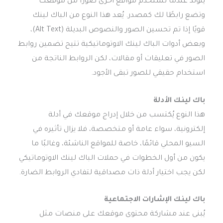
يتولد عندما تستخدم مواقع أخرى صورًا من موقعك
وتضع رابطًا لك كمصدر. يُعد هذا النوع من الباك لينك
قويًا إذا تم تحسين الصور والنصوص البديلة (Alt Text)،
وبعض أدوات الباك لينك الاوتوماتيكية تتيح تضمين روابط
الصور في تعليقات أو مقالات، لكن الروابط الناتجة من
استخدام حقيقي للصور تبقى الأجود.
باك لينك الأدلة
هذا النوع يُكتسب من خلال إدراج موقعك في أدلة
إلكترونية، سواء عامة أو متخصصة، فلا يزال تأثيره في
السيو المحلي قائمًا، خاصة للمواقع الناشئة، وغالبًا ما
يكون من أول الخطوات في حملات الباك لينك الاوتوماتيكي
لكن يجب اختيار أدلة ذات مصداقية لتفادي الروابط الضارة.
باك لينك الإشارات الاجتماعية
يُبنى عند مشاركة محتوى موقعك على منصات مثل