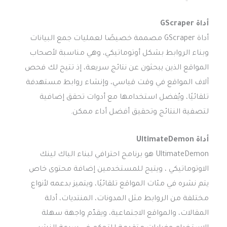
أداة GScraper
أداة GScraper مصممة خصيصًا لعمليات جمع البيانات
وبناء الروابط بشكل أوتوماتيكي، وهي مناسبة لأصحاب
المواقع الذين يبحثون عن نتائج سريعة، إذ تتيح لك فحص
آلاف المواقع في وقت قياسي، وإنشاء روابط مستهدفة
تلقائيًا، ويُفضل استخدامها مع أدوات تحقق إضافية
لتصفية النتائج وتحقيق أفضل أداء ممكن.
أداة UltimateDemon
UltimateDemon هو برنامج احترافي لبناء الباك لينك
الاوتوماتيكي ، ويتيح للمستخدمين إضافة محتوى خاص
يتم نشره في مئات المواقع تلقائيًا، ويتميز بدعمه لأنواع
مختلفة من الروابط مثل المدونات، المنتديات، أدلة
المقالات، والمواقع الاجتماعية، ويقدّم واجهة سهلة