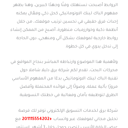
الروابط أصبحت تستهلك وقتًا وجهدًا كبيرين، وهنا يظهر
مفهوم الباك لينك الاوتوماتيكي كحل ذكي وفعّال يمكنه
إحداث فرق حقيقي في تحسين ترتيب موقعك، من خلال
أنظمة ذكية وخوارزميات متطورة، أصبح من الممكن إنشاء
روابط خارجية لموقعك بشكل آلي ومنهجي، دون الحاجة
إلى تدخل يدوي في كل خطوة.
ولأهمية هذا الموضوع وارتباطه المباشر بنجاح المواقع في
محركات البحث، تقدم لكم شركة برق دليلا شاملا حول
تقنية الباك لينك الاوتوماتيكي بدءًا من المفهوم الأساسي
مرورًا بآلية عمله، وصولًا إلى فوائده المحتملة وأفضل
الطرق لتوظيفه بأمان وفعالية في خطتك التسويقية.
شركة برق لخدمات التسويق الإلكتروني توفر لك فرصة
تحليل مجاني لموقعك عبر واتساب
+201115554202
مع
عرض الباقة الأنسب لتصدر جوجل خلال 3 أشهر. استثمر