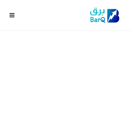
خطي
لى
لمحتوى