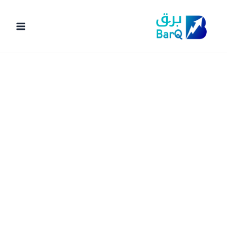
خطي
لى
لمحتوى