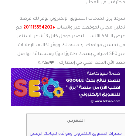
محترفين في المجال.
شركة برق لخدمات التسويق الإلكتروني توفر لك فرصة
تحليل مجاني لموقعك عبر واتساب
+201115554202
مع
عرض الباقة الأنسب لتصدر جوجل خلال 3 أشهر. استثمر
في تحسين موقعك، زد مبيعاتك ووفّر تكاليف الإعلانات
عبر SEO احترافي يمنحك ظهورًا قويًا ومستدامًا. تواصل
معنا الاَن الدعم الفني في إنتظارك .. ❤️️🙏👉
الفهرس
مميزات التسويق الالكتروني وفوائده لنجاحك الرقمي