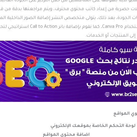
سيو لدينا بتفوقها على المنافسين من خلال التركيز على الجودة العالية
لات حصرية من إعداد كاتب محتوى محترف، ويتم مراجعتها بدقة من 
 الجودة، بعد ذلك، يتولى متخصص النشر إضافة الصور الداخلية الم
الغلاف الحصرية باستخدام Canva Pro، كما نقوم بإضافة ب
 إلى المنتجات أو الخدمات.
ي المواقع
لوحة التحكم الخاصة بموقعك الإلكتروني