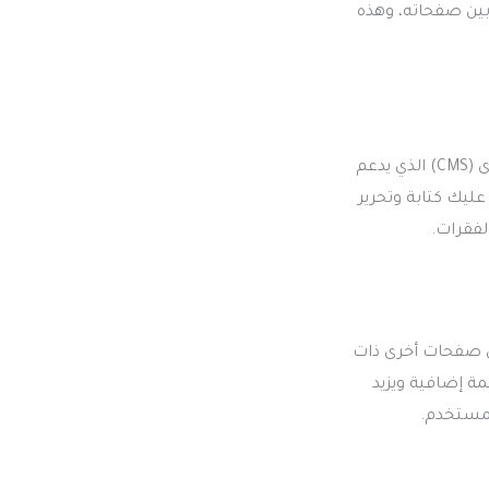
بين صفحاته، وهذه
في هذه الخطوة، ستستخدم محرر النصوص المدمج في لوحة التحكم أو نظام إدارة المحتوى (CMS) الذي يدعم
ه الأدوات تسهّل عليك كتابة وتحرير
لفقرات.
لى صفحات أخرى ذات
ة إضافية ويزيد
لمستخدم.