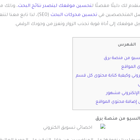
دم لك دليلًا مفصلًا ل
تحسين موقعك ليتصدر نتائج البحث
، وذلك م
فضل المتخصصين في
تحسين محركات البحث
(SEO)، لذا تابع معنا 
ل موقعك إلى أداة قوية تجذب الزوار وتعزز من وجودك الرقمي.
الفهرس
لسيو من منصة برق
 المواقع
روني وكيفية كتابة محتوى كل قسم
ي
لإلكتروني مشهور
ل إضافة محتوي المواقع
السيو من منصة برق