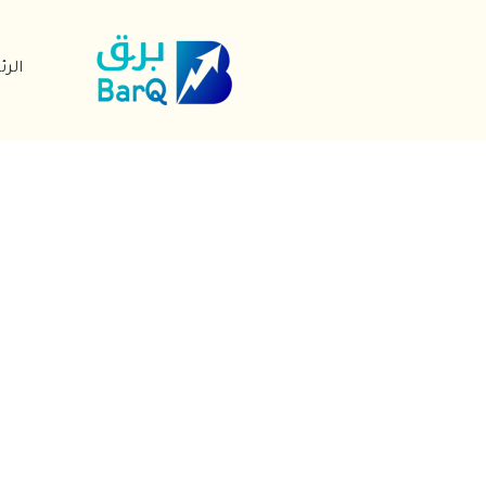
خطي
لى
الر
لمحتوى