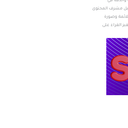
 والدقة في
قبل مشرف المحتوى
لائمة وصورة
انر Call to Action استراتيجي لتحفيز القراء على