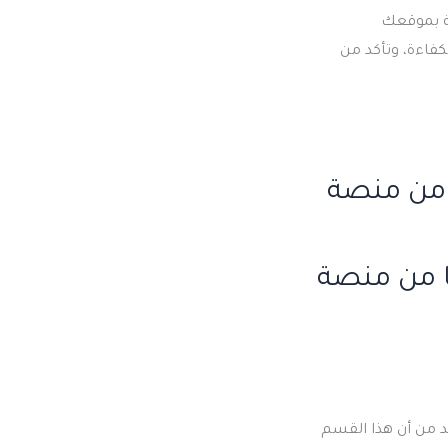
صة بموقعك
بكفاءة، وتأكد من
من منصة
 من منصة
د من أن هذا القسم