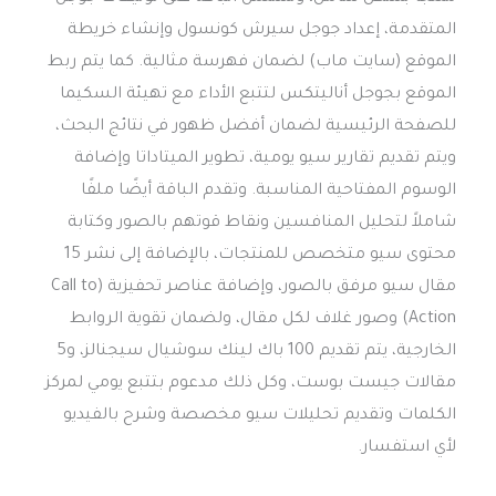
المتقدمة، إعداد جوجل سيرش كونسول وإنشاء خريطة
الموقع (سايت ماب) لضمان فهرسة مثالية. كما يتم ربط
الموقع بجوجل أناليتكس لتتبع الأداء مع تهيئة السكيما
للصفحة الرئيسية لضمان أفضل ظهور في نتائج البحث،
ويتم تقديم تقارير سيو يومية، تطوير الميتاداتا وإضافة
الوسوم المفتاحية المناسبة. وتقدم الباقة أيضًا ملفًا
شاملاً لتحليل المنافسين ونقاط قوتهم بالصور وكتابة
محتوى سيو متخصص للمنتجات، بالإضافة إلى نشر 15
مقال سيو مرفق بالصور، وإضافة عناصر تحفيزية (Call to
Action) وصور غلاف لكل مقال، ولضمان تقوية الروابط
الخارجية، يتم تقديم 100 باك لينك سوشيال سيجنالز، و5
مقالات جيست بوست، وكل ذلك مدعوم بتتبع يومي لمركز
الكلمات وتقديم تحليلات سيو مخصصة وشرح بالفيديو
لأي استفسار.