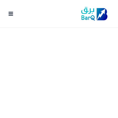
خطي
لى
لمحتوى