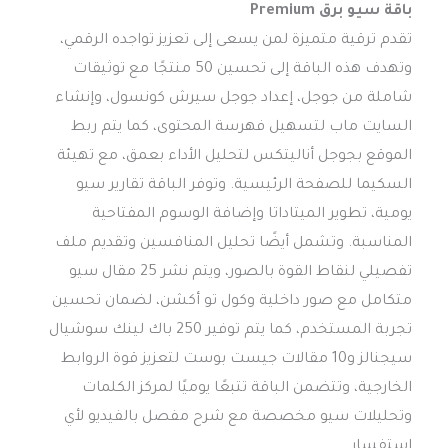
باقة سيو برق Premium
تقدم ترقية متميزة لمن يسعى إلى تعزيز تواجده الرقمي،
وتهدف هذه الباقة إلى تحسين 50 منتجًا مع توثيقات
شاملة من جوجل، إعداد جوجل سيرش كونسول، وإنشاء
السايت ماب لتسهيل فهرسة المحتوى، كما يتم ربط
الموقع بجوجل أناليتكس لتحليل الأداء بعمق، مع تهيئة
السكيما للصفحة الرئيسية. وتوفر الباقة تقارير سيو
يومية، تطوير الميتاداتا وإضافة الوسوم المفتاحية
المناسبة. وتشمل أيضًا تحليل المنافسين وتقديم ملف
تفصيلي لنقاط القوة بالصور، ويتم نشر 25 مقال سيو
متكامل مع صور داخلية وكول تو أكشن، لضمان تحسين
تجربة المستخدم، كما يتم توفير 250 باك لينك سوشيال
سيجنالز و10 مقالات جيست بوست لتعزيز قوة الروابط
الخارجية، وتتضمن الباقة تتبعًا يوميًا لمركز الكلمات
وتحليلات سيو مخصصة مع شرح مفصل بالفيديو لأي
استفسار.