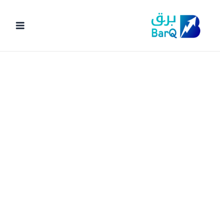
خطي
لى
لمحتوى