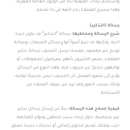
واستخدم بيانات حقيقية بدلاً من الوعود العامة المغرية،
وهذا سيتيح للعملاء بناء الثقة في ما تقدمه.
رسالة (التذكير)
شرح الرسالة ومخاطرها:
رسالة “التذكير” قد تكون جيدة
النية، ولكنها قد تبدو أسوأ أنواع رسائل المبيعات وبمثابة
توبيخ غير مقصود، فعندما يرسل المندوب رسالة تذكير
للعملاء، يشعر الكثيرون بأنهم يتعرضون لضغوطات أو
يواجهون تذكيرًا غير مرغوب فيه، وهذا النوع من الرسائل
يؤدي إلى شعور العميل بأن المندوب ليس محترمًا لوقته،
وذلك يسبب النفور وقد يزيد من عزوف العملاء عن
الاستجابة.
كيفية إصلاح هذه الرسالة:
بدلاً من إرسال رسائل تذكير
غير شخصية، حاول إيجاد سبب منطقي ومؤثر للمتابعة،
حيث يمكنك تقديم محتوى إضافي أو تحديثات جديدة تتعلق