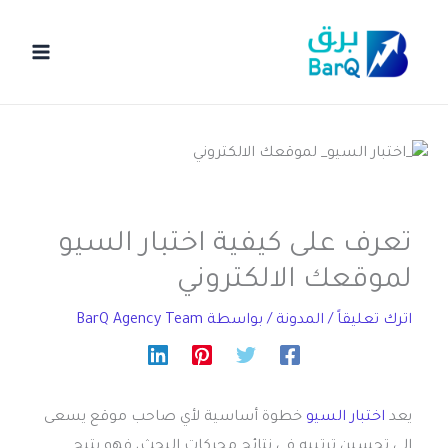
خطي
لى
لمحتوى
تعرف على كيفية اختبار السيو​
لموقعك الالكتروني
اترك تعليقاً
/
المدونة
/ بواسطة
BarQ Agency Team
يعد
اختبار السيو
خطوة أساسية لأي صاحب موقع يسعى
إلى تحسين ترتيبه في نتائج محركات البحث، فهو يتيح