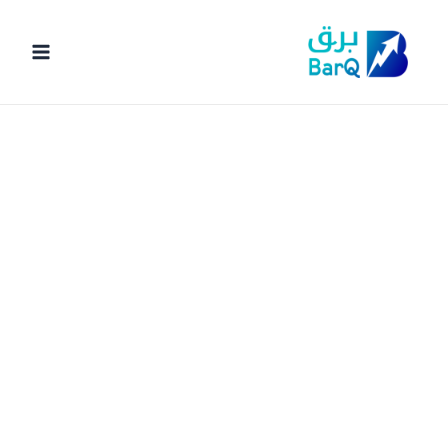
خطي
لى
لمحتوى