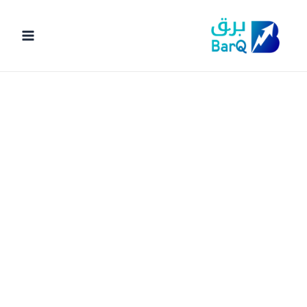
خطي
لى
لمحتوى