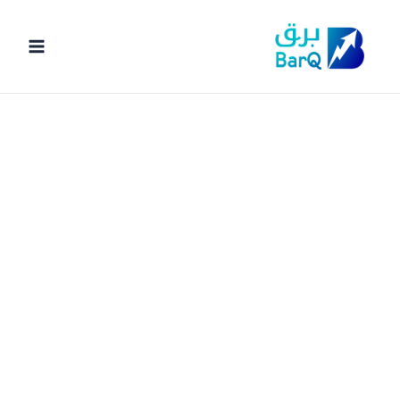
خطي
لى
لمحتوى