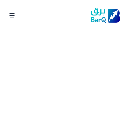
خطي
لى
لمحتوى