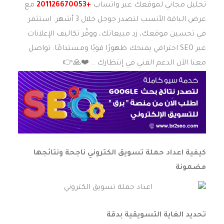
تحليل مجاني لموقعك عبر واتساب
+201126670053
مع
عرض الباقة الأنسب لتصدر جوجل خلال 3 أشهر. استثمر
في تحسين موقعك، زد مبيعاتك، ووفّر تكاليف الإعلانات
عبر SEO احترافي يمنحك ظهورًا قويًا ومستدامًا. تواصل
معنا الاَن الدعم الفني في إنتظارك .. ❤️️🙏👉
كيفية اعداد حملة تسويق الكتروني ناجحة ونتائجها
مضمونة
تحديد الغاية التسويقية بدقة