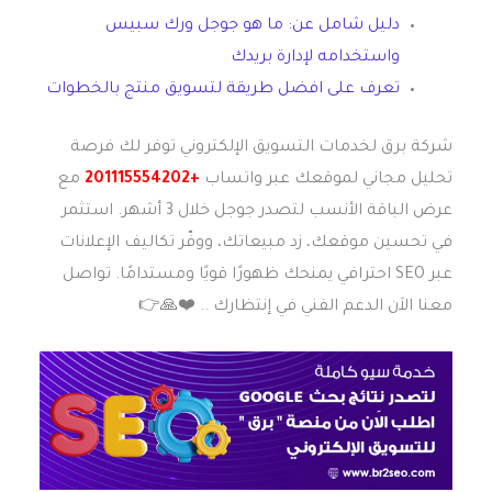
دليل شامل عن: ما هو جوجل ورك سبيس
واستخدامه لإدارة بريدك
تعرف على افضل طريقة لتسويق منتج بالخطوات
شركة برق لخدمات التسويق الإلكتروني توفر لك فرصة
تحليل مجاني لموقعك عبر واتساب
+201115554202
مع
عرض الباقة الأنسب لتصدر جوجل خلال 3 أشهر. استثمر
في تحسين موقعك، زد مبيعاتك، ووفّر تكاليف الإعلانات
عبر SEO احترافي يمنحك ظهورًا قويًا ومستدامًا. تواصل
معنا الاَن الدعم الفني في إنتظارك .. ❤️️🙏👉