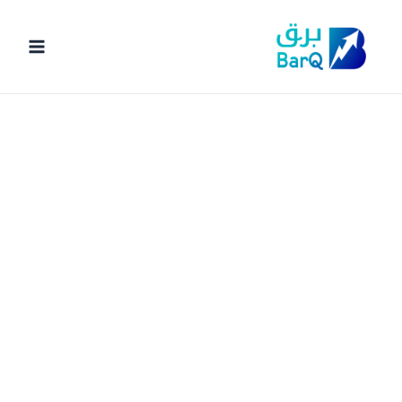
خطي
لى
لمحتوى