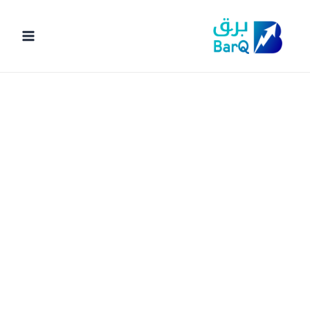
خطي
لى
لمحتوى