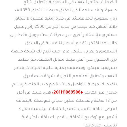
الخدمات لمتاجر الذهب في السعودية وتحقيق نتائج
مبهرة. ولقد ساهمنا في تحقيق مبيعات تتجاوز 350 ألف
ريال سعودي لأحد عملائنا في فترة زمنية قصيرة لا تتجاوز
ثلاثة أشهر، كما نجحنا في جذب أكثر من 2500 زائر وعميل
مهتم يوميًا لمتاجر أخرى عبر محركات بحث جوجل فقط. إلى
جانب هذا نفتخر بتقديم أسعار تنافسية في السوق
السعودي والعربي بشكل عام، حيث تتيح لك شركة منصة
برق الحصول على أعلى قيمة مقابل التكلفة، مع خطط
تسويقية مبتكرة ومصممة بعناية لتلبية احتياجات متاجر
الذهب وتحقيق أهدافهم التجارية. شركة منصة برق
بتقدملك فرصة التواصل مباشرة مع مدير المنصة إسلام
مجدي عبر الهاتف
+201111869586،
هنرد عليك في أقل
من 12 ساعة ونقدملك تحليل مجاني لموقعك بالإضافة
لعرض الباقة الأنسب لتصدر الكلمات الرئيسية خلال 3
أشهر، مع توضيح التكلفة. بنقدم لك باقات احترافية
تناسب احتياجاتك!