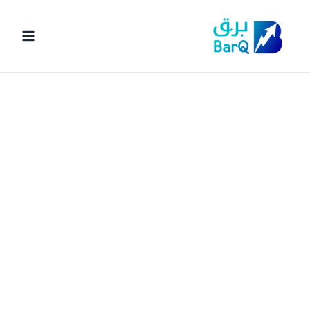
خطي
لى
لمحتوى