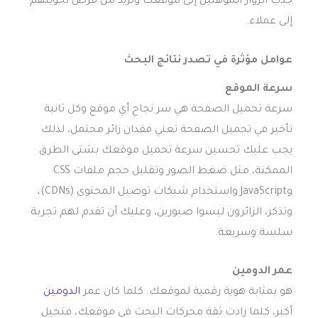
جذب الزوار المؤهلين إلى موقعك وتزيد من فرص تحويلهم
إلى عملاء.
عوامل مؤثرة في
تصدر نتائج البحث
سرعة الموقع
سرعة تحميل الصفحة هي سر نجاح أي موقع وكل ثانية
تأخير في تحميل الصفحة تعني فقدان زائر محتمل، لذلك
يجب عليك تحسين سرعة تحميل موقعك بشتى الطرق
الممكنة، مثل ضغط الصور وتقليل حجم ملفات CSS
وJavaScript واستخدام شبكات توصيل المحتوى (CDNs)،
وتذكر، الزائرون ليسوا صبورين، وعليك أن تقدم لهم تجربة
سلسة وسريعة.
عمر الدومين
هو بمثابة هوية رقمية لموقعك. كلما كان عمر
الدومين
أكبر، كلما زادت ثقة محركات البحث في موقعك، فتخيل