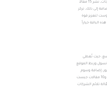
خلال فترة ثلاثة أشهر، وتشمل الباقة تحسين الميتاداتا، كتابة محتوى سيو مخصص للمنتجات، نشر 15 مقالاً
افة إلى ذلك، تركز
سوشيال سيجنالز و5 مقالات جيست بوست لتعزيز قوة
ه الباقة خياراً
ر أوسع، حيث تُغطي
ل سيرش كونسول وربط الموقع
ضمن نشر 25 مقالاً مُدعماً بالصور، إضافة وسوم
مفتاحية، وتحسين نقاط القوة ضد المنافسين، وتبرز الخطة من خلال توفير 250 باك لينك، و10 مقالات جيست
ّالة تلائم الشركات