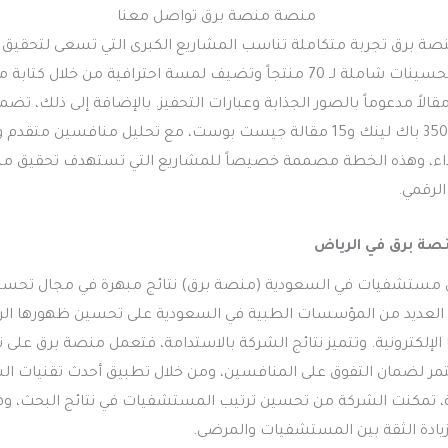
اقة VIP من منصة برق تجربة متكاملة تناسب المشاريع الكبرى التي تسعى لتح
حيث تُغطي الخطة تحسينات شاملة لـ 70 منتجاً وتضيف لمسة احترافية من خلال 
خصص ونشر 30 مقالاً مدعوماً بالصور الجذابة وعبارات التحفيز. بالإضافة إلى ذلك، تض
الروابط الخلفية عبر 350 باك لينك و15 مقالة جيست بوست، مع تحليل مناف
أداء، وهذه الخطة مصممة خصيصاً للمشاريع التي تستهدف تحقيق مس
لرقمي.
نصة برق في الرياض
ستشفيات في السعودية (منصة برق) نتائج مبهرة في مجال تحسي
دت العديد من المؤسسات الطبية في السعودية على تحسين ظهورها الرق
ا الإلكترونية. وتتميز نتائج الشركة بالاستدامة، فتعمل منصة برق عل
 لضمان التفوق على المنافسين، ومن خلال تطبيق أحدث تقنيات ال
، تمكنت الشركة من تحسين ترتيب المستشفيات في نتائج البحث، وهو 
زيادة الثقة بين المستشفيات والمرضى.