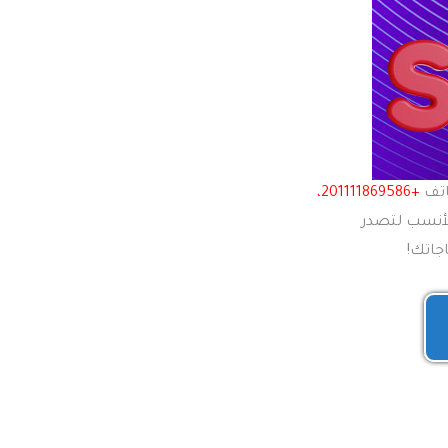
اتف
+201111869586،
قة الأنسب لتصدر