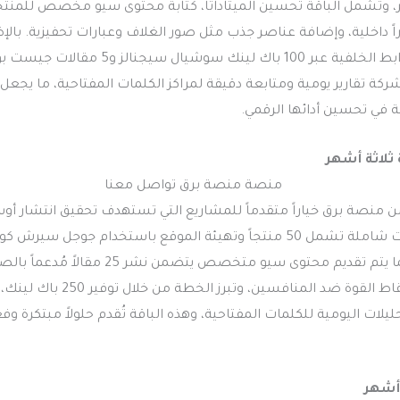
اً داخلية، وإضافة عناصر جذب مثل صور الغلاف وعبارات تحفيزية. بالإض
الخطة على بناء الروابط الخلفية عبر 100 باك لينك 
ركة تقارير يومية ومتابعة دقيقة لمراكز الكلمات المفتاحية، ما يجعل هذ
غبة في تحسين أدائها الرقمي.
عد باقة Premium من منصة برق خياراً متقدماً للمشاريع التي تستهدف تحقيق انتشا
هذه الخطة تحسينات شاملة تشمل 50 منتجاً وتهيئة الموقع باستخدام جوج
بجوجل أناليتكس. كما يتم تقديم محتوى سيو متخصص يت
يلات اليومية للكلمات المفتاحية، وهذه الباقة تُقدم حلولاً مبتكرة وفع