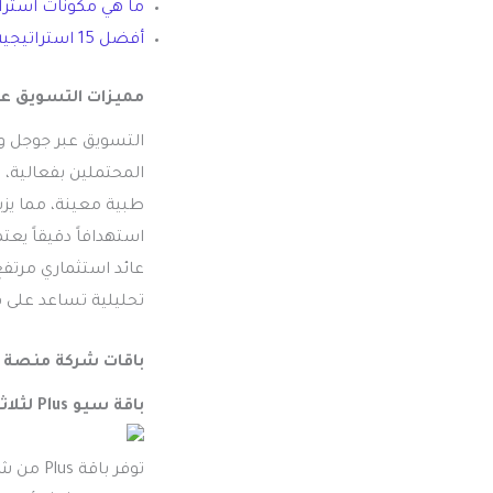
ما هي مكونات استرا
أفضل 15 استراتيجية فعالة للتسعير النفسي 2026
مميزات التسويق ع
التسويق عبر جوجل و
المحتملين بفعالية،
طبية معينة، مما يزي
استهدافاً دقيقاً يع
عائد استثماري مرتف
تحليلية تساعد على
باقات شركة منصة ب
باقة سيو Plus لثلاثة أشهر
توفر با