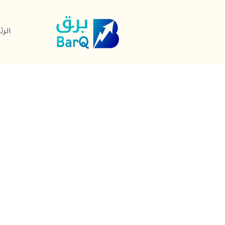
خطي
لى
الر
لمحتوى