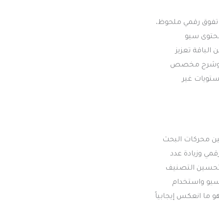
قيق تفوق رقمي ملحوظ،
كتابة محتوى سيو
من الباقة تعزيز
سين متقدم وشرح مخصص
تويات غير
ن محركات البحث
مي وزيادة عدد
ى تحسين التصنيف
سيو واستخدام
ما انعكس إيجابياً