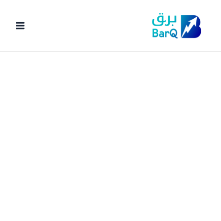
خطي
لى
لمحتوى