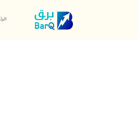
خطي
لى
الر
لمحتوى