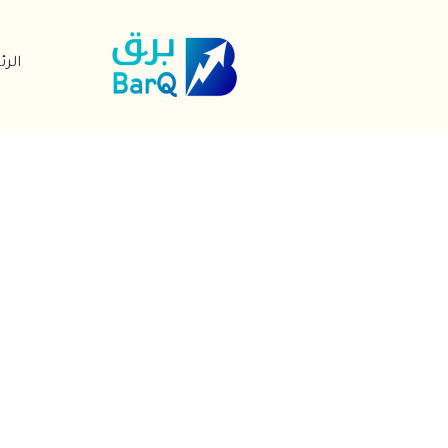
خطي
لى
الر
لمحتوى