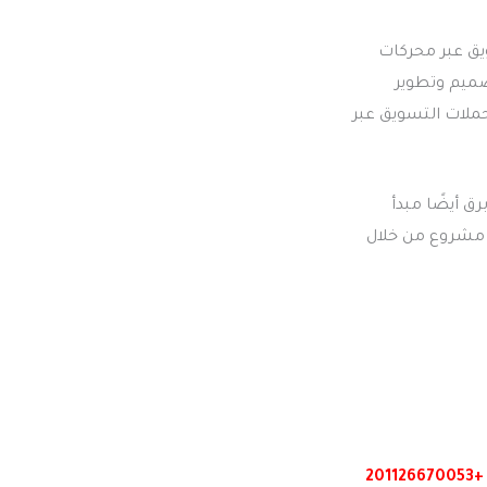
يق عبر محركات
تصميم وتطوير
نية، وتقدم الشركة أيضًا حلولًا مبتكرة في مجالات الإعلان المدفوع (PPC) وحملات التسويق عبر
رق أيضًا مبدأ
ل مشروع من خلال
+201126670053