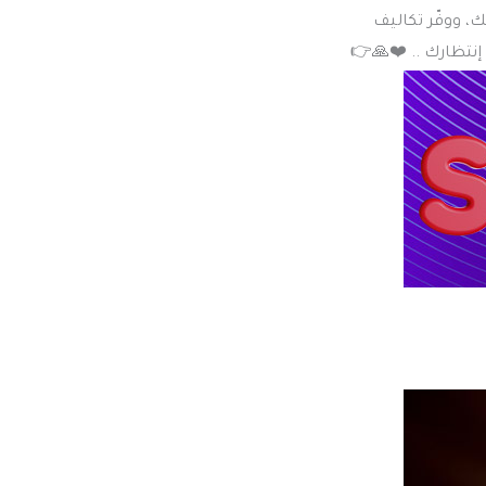
زد مبيعاتك، ووفّر تكاليف