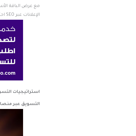
الإعلانات عبر SEO احترافي يمنحك ظهورًا قويًا ومستدامًا. تواصل معنا الاَن الدعم الفني في إنتظارك .. ❤️️🙏👉
استراتيجيات التسويق
التسويق عبر منصات