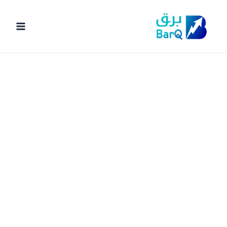
خطي
لى
لمحتوى