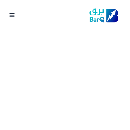
خطي
لى
لمحتوى