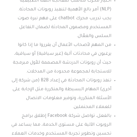
اختيار محرك مناسب لمعالجة اللغة الطبيعية
(NLP) أمر بالغ الأهمية لتنفيذ روبوتات المحادثة.
يجب تدريب محرك chatbot على فهم نبرة صوت
المستخدم ومضمون المحادثة لضمان التفاعل
السلس والفعّال.
من المهم لأصحاب الأعمال أن يقرروا ما إذا كانوا
يرغبون في محادثات آلية (غير سياقية) أو سياقية،
حيث أن روبوتات الدردشة المصممة للأول مبرمجة
للاستجابة لمجموعة محدودة من المدخلات.
تنفذ روبوتات المحادثة في إعداد B2B (من شركة إلى
أخرى) المهام البسيطة والمتكررة مثل الإجابة على
الأسئلة المتكررة، وتوفير معلومات الاتصال
للعملاء المحتملين.
بالفعل، تواصل شركة Facebook إطلاق برامج
الروبوت الآلية على مستوى الخدمة، مما يساعد في
تحسين وتطوير تجربة المستخدم وخدمات العملاء