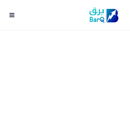
خطي
لى
لمحتوى