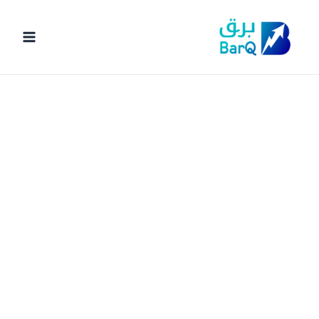
خطي
لى
لمحتوى