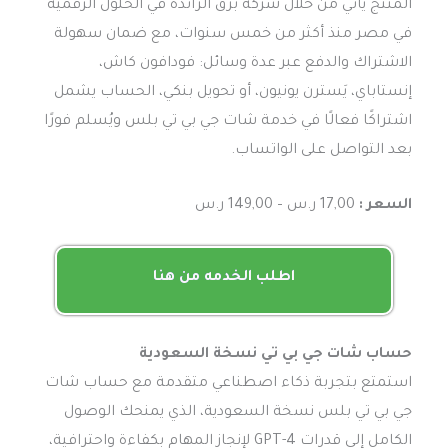
المنتج يأتي من خلال شركة برق الرائدة في الحلول الرقمية
في مصر منذ أكثر من خمس سنوات، مع ضمان سهولة
الاشتراك والدفع عبر عدة وسائل: فودافون كاش،
إنستاباي، يَسترن يونيون، أو تحويل بنكي، الحساب يشمل
اشتراكًا فعالًا في خدمة شات جي بي تي بلس ويُسلم فورًا
بعد التواصل على الواتساب.
السعر :
17,00 ر.س – 149,00 ر.س
اطلب الخدمه من هنا
حساب شات جي بي تي نسخة السعودية
استمتع بتجربة ذكاء اصطناعي متقدمة مع حساب شات
جي بي تي بلس نسخة السعودية، الذي يمنحك الوصول
الكامل إلى قدرات GPT-4 لإنجاز المهام بكفاءة واحترافية،