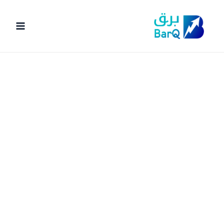
خطي
لى
لمحتوى