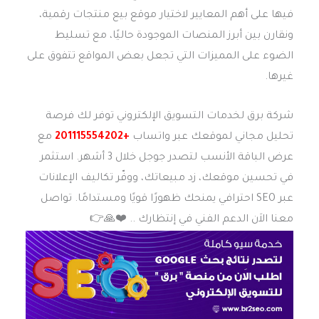
فيها على أهم المعايير لاختيار موقع بيع منتجات رقمية،
ونقارن بين أبرز المنصات الموجودة حاليًا، مع تسليط
الضوء على المميزات التي تجعل بعض المواقع تتفوق على
غيرها.
شركة برق لخدمات التسويق الإلكتروني توفر لك فرصة
تحليل مجاني لموقعك عبر واتساب
+201115554202
مع
عرض الباقة الأنسب لتصدر جوجل خلال 3 أشهر. استثمر
في تحسين موقعك، زد مبيعاتك، ووفّر تكاليف الإعلانات
عبر SEO احترافي يمنحك ظهورًا قويًا ومستدامًا. تواصل
معنا الاَن الدعم الفني في إنتظارك .. ❤️️🙏👉