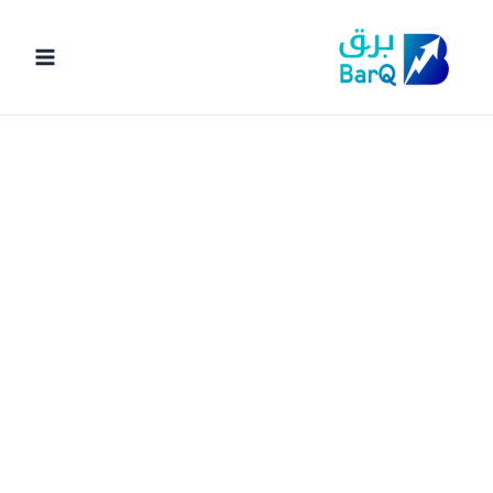
خطي
لى
لمحتوى