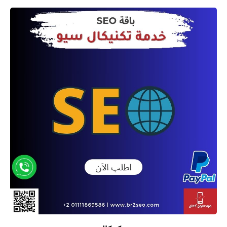
السعر:
من
خلال