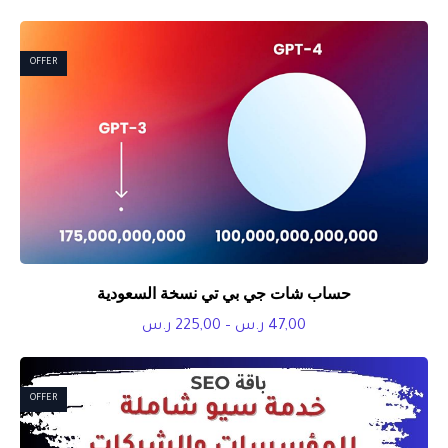
السعر:
من
OFFER
خلال
حساب شات جي بي تي نسخة السعودية
نطاق
47,00
ر.س
–
225,00
ر.س
السعر:
من
OFFER
خلال