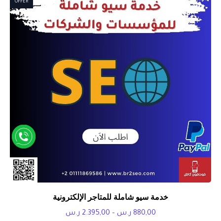
OFFER
خلال
خدمة سيو شاملة للمتاجر الإلكترونية
نطاق
880,00
ر.س
–
2.395,00
ر.س