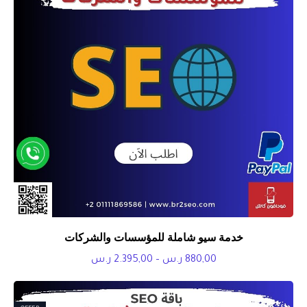
خدمة سيو شاملة للمؤسسات والشركات
نطاق
880,00
ر.س
–
2.395,00
ر.س
السعر:
من