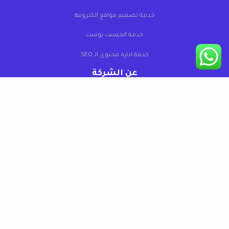
خدمة تصميم مواقع الكترونية
خدمة الجيست بوست
خدمة ادارة محتوى الـ SEO
عن الشركة
من نحن
قصص نجاح عملائنا
اتصل بنا
منصة برق
كيان رقمي متكامل يصنع نموًا حقيقيًا للعلامات التجارية
من خلال خدمات SEO، وتسويق رقمي راقٍ مبني على فهم
السوق والمستخدم.